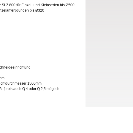
SLZ 800 für Einzel- und Kleinserien bis Ø500
nzelanfertigungen bis Ø320
hneideeinrichtung
0mm
Wuchtdurchmesser 1500mm
ufpreis auch Q 4 oder Q 2,5 möglich