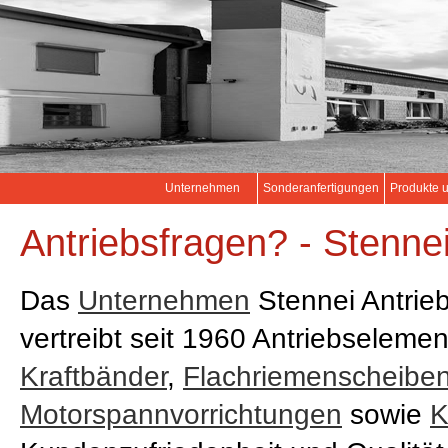
Unternehmen
Sonderanfertigungen
Produkte 
Antriebsfragen? - Stennei
Das
Unternehmen
Stennei Antrie
vertreibt seit 1960 Antriebseleme
Kraftbänder
,
Flachriemenscheibe
Motorspannvorrichtungen
sowie
K