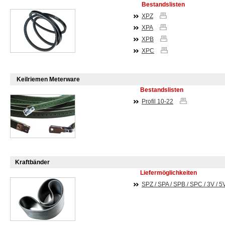
Bestandslisten
XPZ
XPA
XPB
XPC
Keilriemen Meterware
Bestandslisten
Profil 10-22
Kraftbänder
Liefermöglichkeiten
SPZ / SPA / SPB / SPC / 3V / 5V