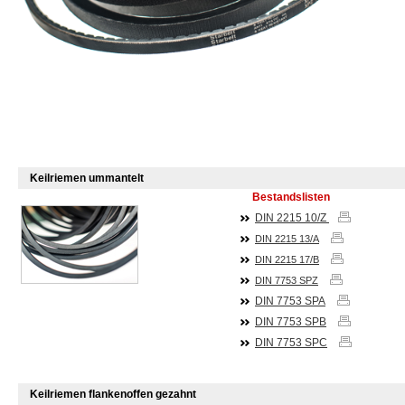
Keilriemen ummantelt
Bestandslisten
DIN 2215 10/Z
DIN 2215 13/A
DIN 2215 17/B
DIN 7753 SPZ
DIN
7753
SPA
DIN
7753
SPB
DIN
7753
SPC
Keilriemen flankenoffen gezahnt