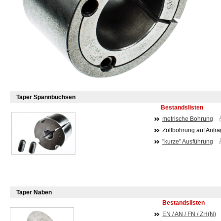
Taper Spannbuchsen
Bestandslisten
metrische Bohrung
Zollb
ohrung auf Anfr
"kurze" Ausführung
Taper Naben
Bestandslisten
EN / AN / FN / ZH(N)