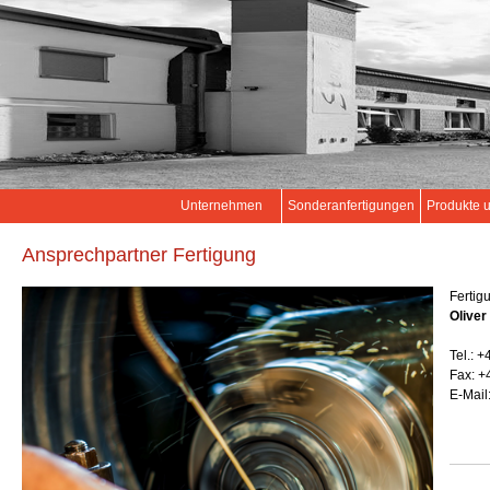
Unternehmen
Sonderanfertigungen
Produkte 
Ansprechpartner Fertigung
Fertig
Oliver
Tel.: +
Fax: +
E-Mail